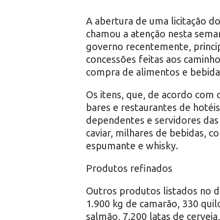
r
A abertura de uma licitação do
o
chamou a atenção nesta seman
governo recentemente, princi
concessões feitas aos caminhon
compra de alimentos e bebidas
Os itens, que, de acordo com o
bares e restaurantes de hotéis 
dependentes e servidores das
caviar, milhares de bebidas, c
espumante e whisky.
Produtos refinados
Outros produtos listados no d
1.900 kg de camarão, 330 quil
salmão, 7.200 latas de cerveja