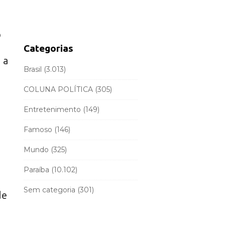
d
r
e
c
b
o
h
a
f
Categorias
r
o
 a
r
Brasil
(3.013)
:
COLUNA POLÍTICA
(305)
Entretenimento
(149)
Famoso
(146)
Mundo
(325)
Paraíba
(10.102)
Sem categoria
(301)
de