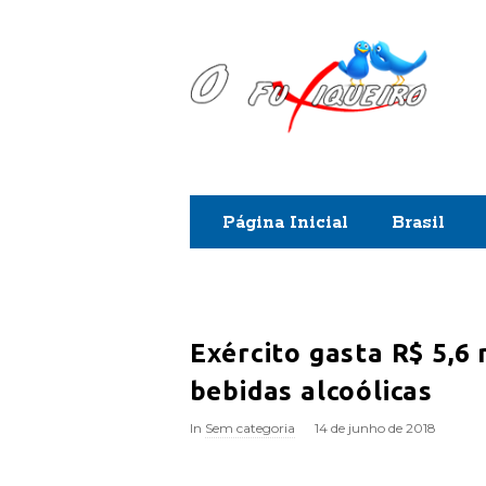
O
F
u
x
Página Inicial
Brasil
i
q
u
Exército gasta R$ 5,6
bebidas alcoólicas
e
In
Sem categoria
14 de junho de 2018
i