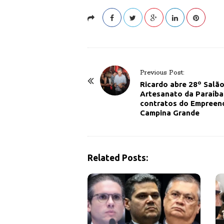
P
Previous Post:
o
Ricardo abre 28º Salã
Artesanato da Paraíba
s
contratos do Empreen
t
Campina Grande
N
a
v
Related Posts:
i
g
a
t
i