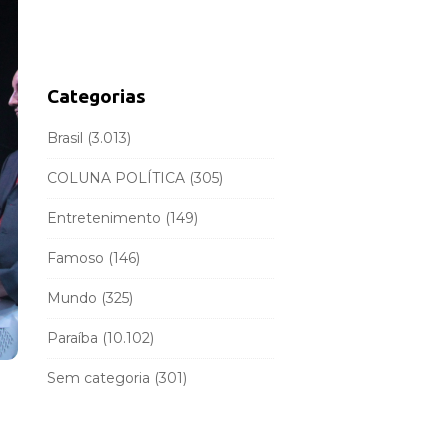
d
r
e
c
b
h
a
f
Categorias
r
o
r
Brasil
(3.013)
:
COLUNA POLÍTICA
(305)
Entretenimento
(149)
Famoso
(146)
Mundo
(325)
Paraíba
(10.102)
Sem categoria
(301)