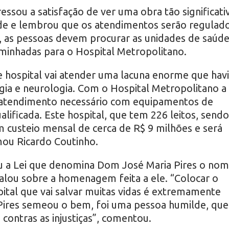
ssou a satisfação de ver uma obra tão significati
ade e lembrou que os atendimentos serão regulad
, as pessoas devem procurar as unidades de saúd
aminhadas para o Hospital Metropolitano.
e hospital vai atender uma lacuna enorme que hav
ogia e neurologia. Com o Hospital Metropolitano a
o atendimento necessário com equipamentos de
alificada. Este hospital, que tem 226 leitos, sendo
m custeio mensal de cerca de R$ 9 milhões e será
mou Ricardo Coutinho.
 a Lei que denomina Dom José Maria Pires o no
alou sobre a homenagem feita a ele. “Colocar o
tal que vai salvar muitas vidas é extremamente
 Pires semeou o bem, foi uma pessoa humilde, que
 contras as injustiças”, comentou.