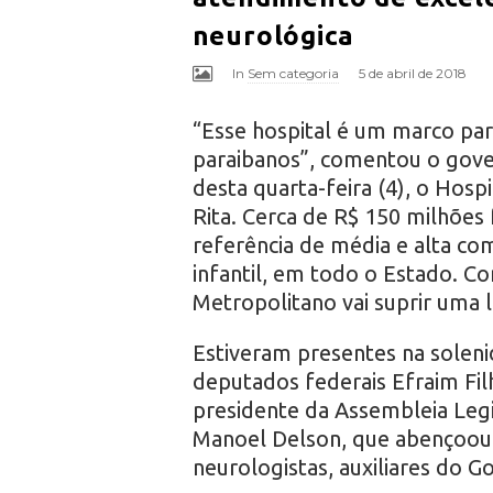
neurológica
In
Sem categoria
5 de abril de 2018
“Esse hospital é um marco para
paraibanos”, comentou o gover
desta quarta-feira (4), o Hos
Rita. Cerca de R$ 150 milhões 
referência de média e alta com
infantil, em todo o Estado. C
Metropolitano vai suprir uma l
Estiveram presentes na solenid
deputados federais Efraim Fil
presidente da Assembleia Legi
Manoel Delson, que abençoou o
neurologistas, auxiliares do G