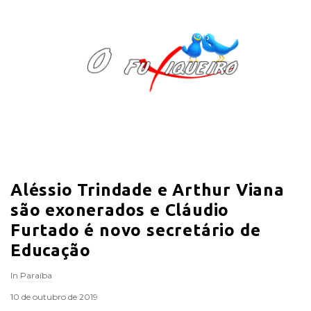
O
F
u
x
i
Aléssio Trindade e Arthur Viana
q
são exonerados e Cláudio
u
Furtado é novo secretário de
Educação
e
In
Paraíba
i
10 de outubro de 2019