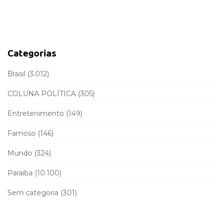
a
d
r
e
c
b
h
a
f
Categorias
r
o
r
Brasil
(3.012)
:
COLUNA POLÍTICA
(305)
Entretenimento
(149)
Famoso
(146)
Mundo
(324)
Paraíba
(10.100)
Sem categoria
(301)