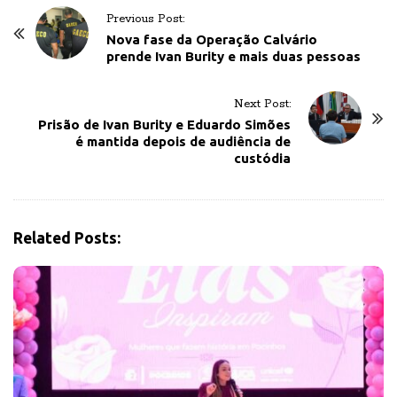
P
Previous Post:
o
Nova fase da Operação Calvário
prende Ivan Burity e mais duas pessoas
s
t
Next Post:
N
Prisão de Ivan Burity e Eduardo Simões
a
é mantida depois de audiência de
v
custódia
i
g
a
Related Posts:
t
i
o
n