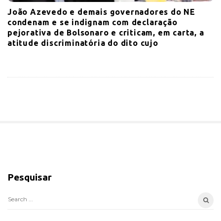
João Azevedo e demais governadores do NE
condenam e se indignam com declaração
pejorativa de Bolsonaro e criticam, em carta, a
atitude discriminatória do dito cujo
S
i
Pesquisar
t
e
S
S
e
i