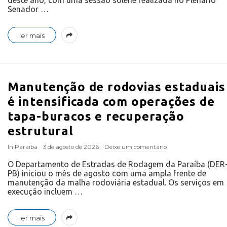
deste ano, com uma sessão solene realizada no Plenário
Senador
…
ler mais
Manutenção de rodovias estaduais
é intensificada com operações de
tapa-buracos e recuperação
estrutural
In
Paraíba
3 de agosto de 2026
Deixe um comentário
O Departamento de Estradas de Rodagem da Paraíba (DER
PB) iniciou o mês de agosto com uma ampla frente de
manutenção da malha rodoviária estadual. Os serviços em
execução incluem
…
ler mais