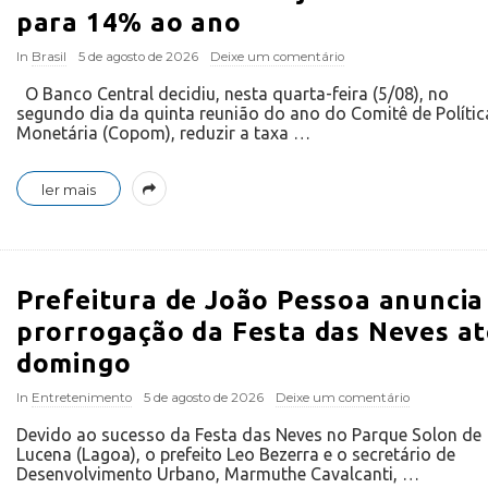
para 14% ao ano
In
Brasil
5 de agosto de 2026
Deixe um comentário
O Banco Central decidiu, nesta quarta-feira (5/08), no
segundo dia da quinta reunião do ano do Comitê de Polític
Monetária (Copom), reduzir a taxa
…
ler mais
Prefeitura de João Pessoa anuncia
prorrogação da Festa das Neves at
domingo
In
Entretenimento
5 de agosto de 2026
Deixe um comentário
Devido ao sucesso da Festa das Neves no Parque Solon de
Lucena (Lagoa), o prefeito Leo Bezerra e o secretário de
Desenvolvimento Urbano, Marmuthe Cavalcanti,
…