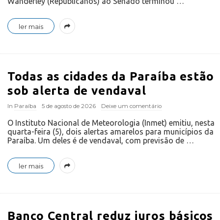
Wanderley (Republicanos) ao Senado terminou
…
ler mais
Todas as cidades da Paraíba estão
sob alerta de vendaval
In
Paraíba
5 de agosto de 2026
Deixe um comentário
O Instituto Nacional de Meteorologia (Inmet) emitiu, nesta
quarta-feira (5), dois alertas amarelos para municípios da
Paraíba. Um deles é de vendaval, com previsão de
…
ler mais
Banco Central reduz juros básicos