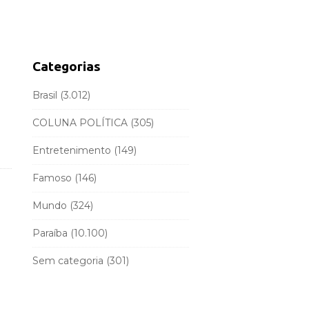
d
r
e
c
b
h
a
f
Categorias
r
o
r
Brasil
(3.012)
:
COLUNA POLÍTICA
(305)
Entretenimento
(149)
Famoso
(146)
Mundo
(324)
Paraíba
(10.100)
Sem categoria
(301)
o