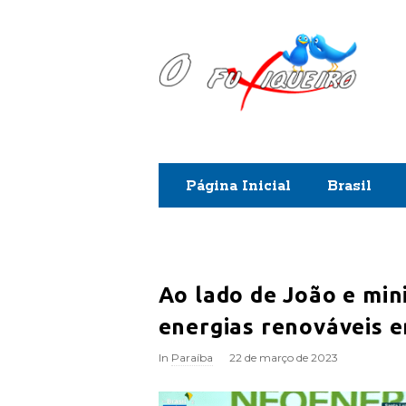
O
F
u
x
Página Inicial
Brasil
i
q
u
Ao lado de João e min
energias renováveis e
e
In
Paraíba
22 de março de 2023
i