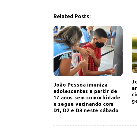
N
a
Related Posts:
v
i
g
a
t
i
o
n
J
João Pessoa imuniza
a
adolescentes a partir de
c
17 anos sem comorbidade
g
e segue vacinando com
D1, D2 e D3 neste sábado