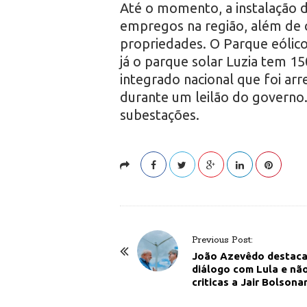
Até o momento, a instalação 
empregos na região, além de c
propriedades. O Parque eólico
já o parque solar Luzia tem 
integrado nacional que foi a
durante um leilão do governo.
subestações.
P
Previous Post:
o
João Azevêdo destaca 
diálogo com Lula e nã
s
criticas a Jair Bolsona
t