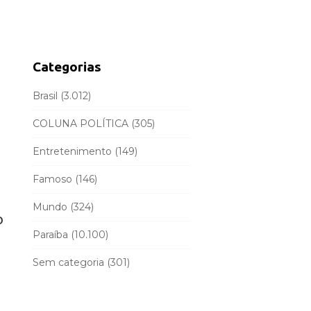
d
r
e
c
b
h
a
f
Categorias
r
o
r
Brasil
(3.012)
:
COLUNA POLÍTICA
(305)
Entretenimento
(149)
Famoso
(146)
Mundo
(324)
o
Paraíba
(10.100)
Sem categoria
(301)