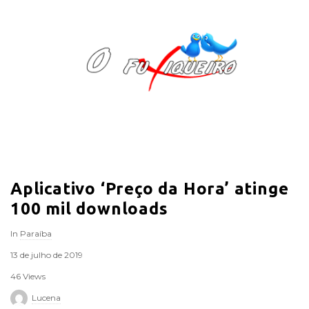
O
F
u
x
i
Aplicativo ‘Preço da Hora’ atinge
q
100 mil downloads
u
In
Paraíba
e
13 de julho de 2019
46 Views
i
Lucena