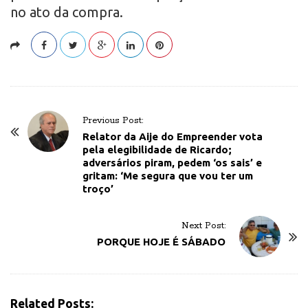
no ato da compra.
P
Previous Post:
o
Relator da Aije do Empreender vota
pela elegibilidade de Ricardo;
s
adversários piram, pedem ‘os sais’ e
t
gritam: ‘Me segura que vou ter um
troço’
N
a
v
Next Post:
PORQUE HOJE É SÁBADO
i
g
a
t
Related Posts: