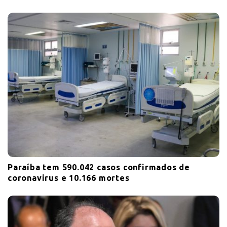
i
o
n
Paraíba tem 590.042 casos confirmados de
coronavirus e 10.166 mortes