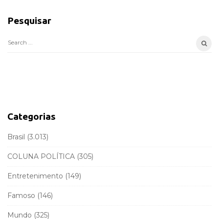
i
Pesquisar
t
e
S
S
e
i
a
d
r
e
c
b
h
a
f
Categorias
r
o
r
Brasil
(3.013)
:
COLUNA POLÍTICA
(305)
Entretenimento
(149)
Famoso
(146)
Mundo
(325)