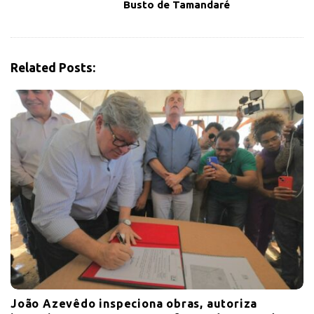
v
Busto de Tamandaré
i
g
a
Related Posts:
t
i
o
n
João Azevêdo inspeciona obras, autoriza