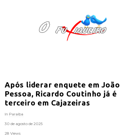
O
F
u
x
i
Após liderar enquete em João
q
Pessoa, Ricardo Coutinho já é
u
terceiro em Cajazeiras
In
Paraíba
e
30 de agosto de 2025
i
28 Views