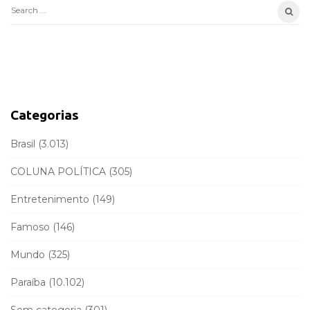
e
S
S
e
i
a
d
r
e
c
b
h
a
f
Categorias
r
o
r
Brasil
(3.013)
:
COLUNA POLÍTICA
(305)
Entretenimento
(149)
Famoso
(146)
Mundo
(325)
Paraíba
(10.102)