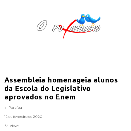
O
F
u
x
i
Assembleia homenageia alunos
q
da Escola do Legislativo
u
aprovados no Enem
In
Paraíba
e
12 de fevereiro de 2020
i
64 Views