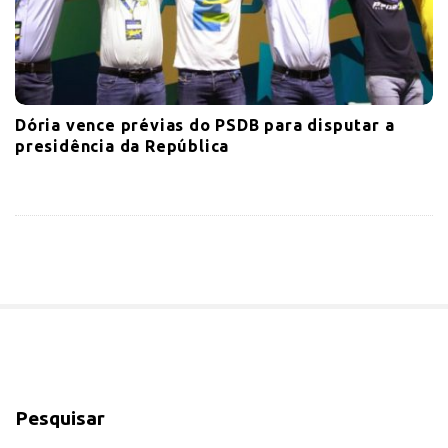
Dória vence prévias do PSDB para disputar a
presidência da República
S
i
Pesquisar
t