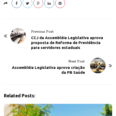
P
Previous Post:
o
CCJ da Assembléia Legislativa aprova
proposta de Reforma de Previdência
s
para servidores estaduais
t
N
Next Post:
a
Assembléia Legislativa aprova criação
v
da PB Saúde
i
g
a
Related Posts:
t
i
o