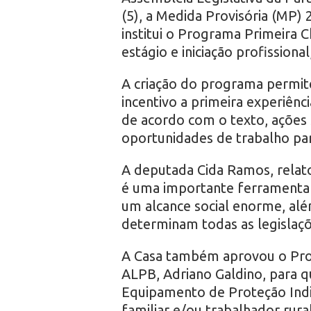
r
(5), a Medida Provisória (MP)
institui o Programa Primeira C
o
estágio e iniciação profission
A criação do programa permite
incentivo a primeira experiênc
de acordo com o texto, ações 
oportunidades de trabalho par
A deputada Cida Ramos, relat
é uma importante ferramenta d
um alcance social enorme, al
determinam todas as legislaçõ
A Casa também aprovou o Proj
ALPB, Adriano Galdino, para 
Equipamento de Proteção Indiv
familiar e/ou trabalhador rur