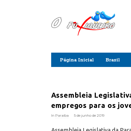
O
F
u
x
Página Inicial
Brasil
i
q
u
Assembleia Legislativ
empregos para os jov
e
In
Paraíba
5 de junho de 2019
i
Assembleia Legislativa da Par