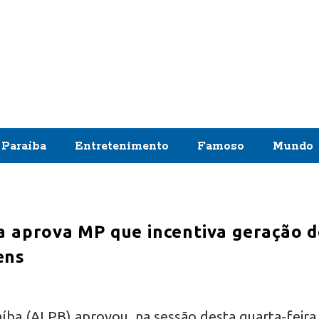
Paraíba
Entretenimento
Famoso
Mundo
a aprova MP que incentiva geração 
ens
aíba (ALPB) aprovou, na sessão desta quarta-feira