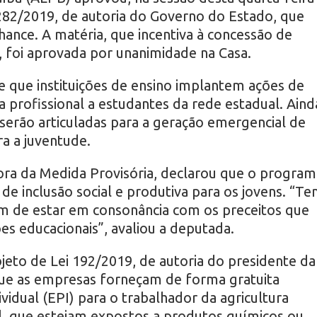
 282/2019, de autoria do Governo do Estado, que
hance. A matéria, que incentiva à concessão de
al, foi aprovada por unanimidade na Casa.
 que instituições de ensino implantem ações de
ia profissional a estudantes da rede estadual. Aind
serão articuladas para a geração emergencial de
a a juventude.
ora da Medida Provisória, declarou que o program
e inclusão social e produtiva para os jovens. “T
ém de estar em consonância com os preceitos que
es educacionais”, avaliou a deputada.
eto de Lei 192/2019, de autoria do presidente da
que as empresas forneçam de forma gratuita
idual (EPI) para o trabalhador da agricultura
al, que estejam expostos a produtos químicos ou