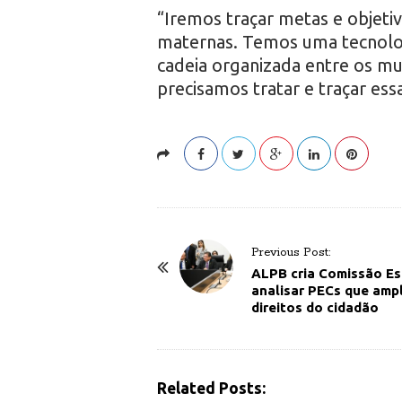
“Iremos traçar metas e objeti
maternas. Temos uma tecnolo
cadeia organizada entre os mun
precisamos tratar e traçar es
P
Previous Post:
o
ALPB cria Comissão Es
analisar PECs que amp
s
direitos do cidadão
t
N
a
Related Posts:
v