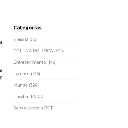
d
r
e
c
b
h
a
f
Categorias
r
o
r
Brasil
(3.012)
a
:
COLUNA POLÍTICA
(305)
Entretenimento
(149)
a
Famoso
(146)
em
Mundo
(324)
Paraíba
(10.100)
Sem categoria
(301)