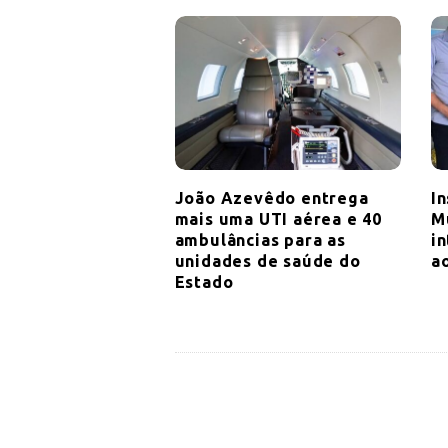
i
g
a
t
i
o
n
João Azevêdo entrega
I
mais uma UTI aérea e 40
M
ambulâncias para as
i
unidades de saúde do
a
Estado