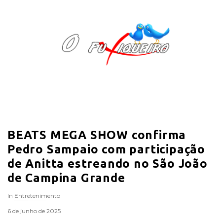
O
F
u
x
i
BEATS MEGA SHOW confirma
q
Pedro Sampaio com participação
u
de Anitta estreando no São João
de Campina Grande
e
In
Entretenimento
i
6 de junho de 2025