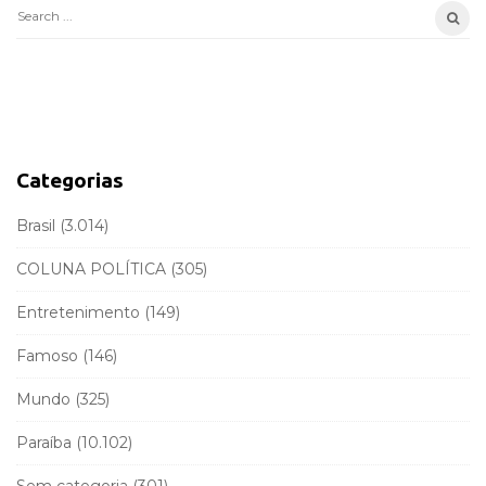
e
S
S
e
i
a
d
r
e
c
b
h
a
f
Categorias
r
o
r
Brasil
(3.014)
:
COLUNA POLÍTICA
(305)
Entretenimento
(149)
Famoso
(146)
Mundo
(325)
Paraíba
(10.102)