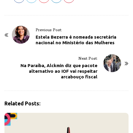
P
Previous Post:
o
Estela Bezerra é nomeada secretária
nacional no Ministério das Mulheres
s
t
Next Post:
N
Na Paraíba, Alckmin diz que pacote
a
alternativo ao IOF vai respeitar
v
arcabouço fiscal
i
g
a
Related Posts:
t
i
o
n