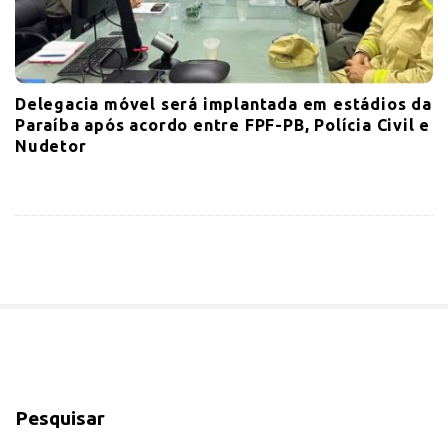
Delegacia móvel será implantada em estádios da
Paraíba após acordo entre FPF-PB, Polícia Civil e
Nudetor
S
i
Pesquisar
t