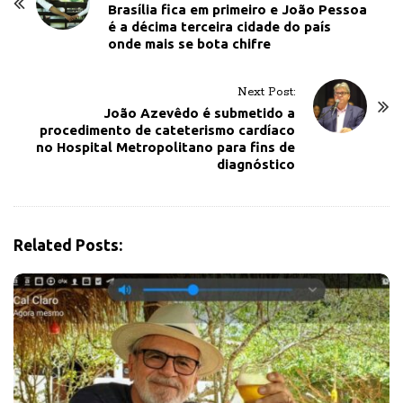
o
Brasília fica em primeiro e João Pessoa
é a décima terceira cidade do país
s
onde mais se bota chifre
t
N
Next Post:
a
João Azevêdo é submetido a
v
procedimento de cateterismo cardíaco
no Hospital Metropolitano para fins de
i
diagnóstico
g
a
t
i
Related Posts:
o
n