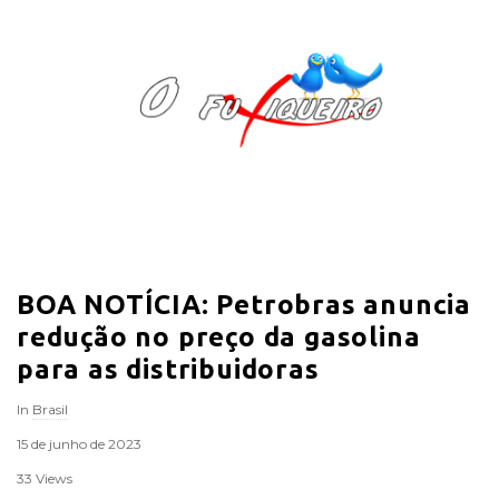
O
F
u
x
i
BOA NOTÍCIA: Petrobras anuncia
q
redução no preço da gasolina
u
para as distribuidoras
In
Brasil
e
15 de junho de 2023
i
33 Views