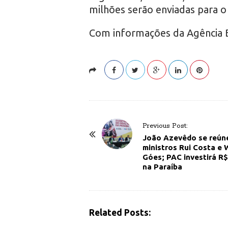
milhões serão enviadas para o
Com informações da Agência B
P
Previous Post:
o
João Azevêdo se reún
ministros Rui Costa e
s
Góes; PAC investirá R$
t
na Paraíba
N
a
v
Related Posts:
i