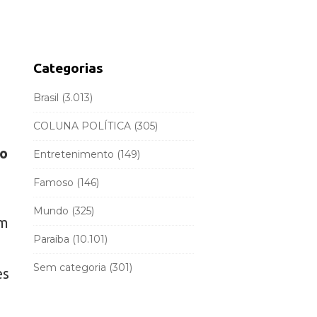
d
r
e
c
b
h
a
f
Categorias
r
o
r
Brasil
(3.013)
:
COLUNA POLÍTICA
(305)
ão
Entretenimento
(149)
Famoso
(146)
Mundo
(325)
em
Paraíba
(10.101)
Sem categoria
(301)
es