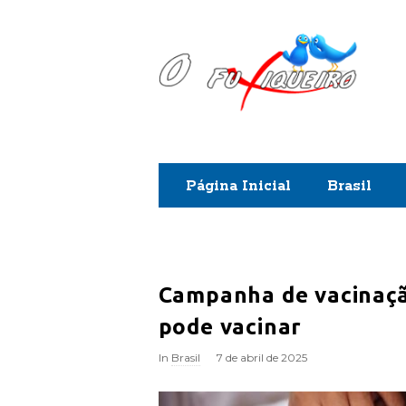
O
F
u
x
Página Inicial
Brasil
i
q
u
Campanha de vacinaçã
pode vacinar
e
In
Brasil
7 de abril de 2025
i