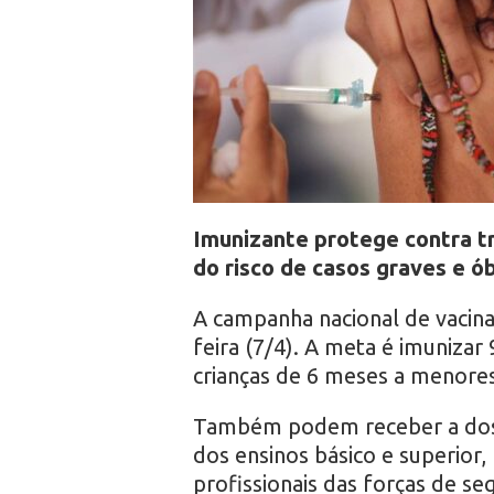
r
o
Imunizante protege contra tr
do risco de casos graves e ó
A campanha nacional de vacin
feira (7/4). A meta é imuniza
crianças de 6 meses a menores
Também podem receber a dose
dos ensinos básico e superior,
profissionais das forças de se