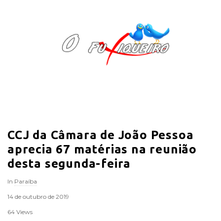
O
F
u
x
i
CCJ da Câmara de João Pessoa
q
aprecia 67 matérias na reunião
u
desta segunda-feira
In
Paraíba
e
14 de outubro de 2019
i
64 Views