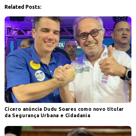
t
Related Posts:
i
o
n
Cícero anúncia Dudu Soares como novo titular
da Segurança Urbana e Cidadania