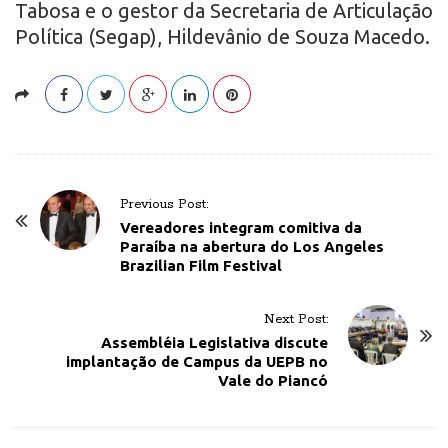
Tabosa e o gestor da Secretaria de Articulação
Política (Segap), Hildevânio de Souza Macedo.
P
Previous Post:
o
Vereadores integram comitiva da
Paraíba na abertura do Los Angeles
s
Brazilian Film Festival
t
N
Next Post:
a
Assembléia Legislativa discute
v
implantação de Campus da UEPB no
Vale do Piancó
i
g
a