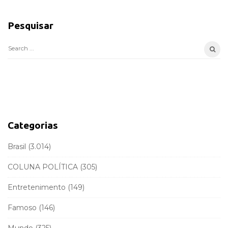
S
i
Pesquisar
t
e
S
S
e
i
a
d
r
e
c
b
h
a
f
Categorias
r
o
r
Brasil
(3.014)
:
COLUNA POLÍTICA
(305)
Entretenimento
(149)
Famoso
(146)