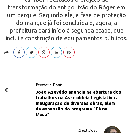
transformação do antigo lixão do Róger em
um parque. Segundo ele, a fase de proteção
do mangue já foi concluída e, agora, a
prefeitura dará início à segunda etapa, que
inclui a construção de equipamentos públicos.
P
Previous Post:
o
João Azevêdo anuncia na abertura dos
trabalhos na Assembleia Legislativa a
s
inauguração de diversas obras, além
t
da expansão do programa “Tá na
Mesa”
N
a
v
Next Post: