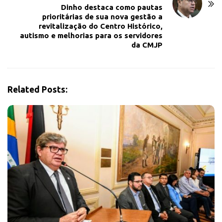
Dinho destaca como pautas
i
prioritárias de sua nova gestão a
g
revitalização do Centro Histórico,
a
autismo e melhorias para os servidores
da CMJP
t
i
o
n
Related Posts: