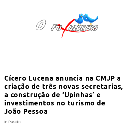
O
F
u
x
i
Cícero Lucena anuncia na CMJP a
q
criação de três novas secretarias,
u
a construção de ‘Upinhas’ e
investimentos no turismo de
e
João Pessoa
i
In
Paraíba