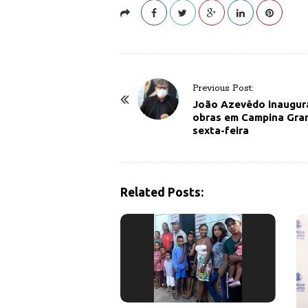
P
Previous Post:
o
João Azevêdo inaugura
obras em Campina Gra
s
sexta-feira
t
N
a
Related Posts:
v
i
g
a
t
i
o