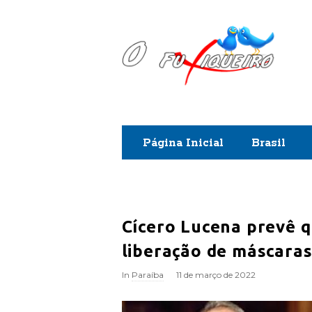
O
F
u
x
Página Inicial
Brasil
i
q
u
Cícero Lucena prevê 
liberação de máscaras
e
In
Paraíba
11 de março de 2022
i