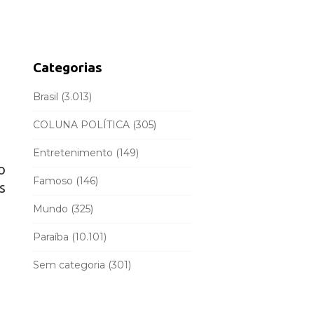
d
r
e
c
b
h
a
f
Categorias
r
o
r
Brasil
(3.013)
:
COLUNA POLÍTICA
(305)
Entretenimento
(149)
o
Famoso
(146)
s
Mundo
(325)
Paraíba
(10.101)
Sem categoria
(301)