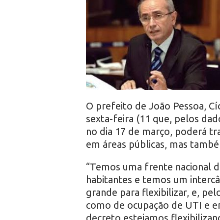
r
o
O prefeito de João Pessoa, Cí
sexta-feira (11 que, pelos da
no dia 17 de março, poderá tra
em áreas públicas, mas també
“Temos uma frente nacional d
habitantes e temos um interc
grande para flexibilizar, e, p
como de ocupação de UTI e en
decreto estejamos flexibiliza