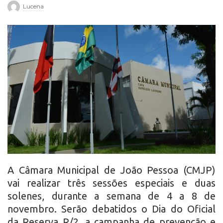
Lucena
r
o
A Câmara Municipal de João Pessoa (CMJP)
vai realizar três sessões especiais e duas
solenes, durante a semana de 4 a 8 de
novembro. Serão debatidos o Dia do Oficial
da Reserva R/2, a campanha de prevenção e