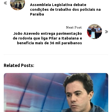
o
Assembleia Legislativa debate
condições de trabalho dos policiais na
s
Paraíba
t
N
Next Post:
a
João Azevedo entrega pavimentação
v
de rodovia que liga Pilar a Itabaiana e
beneficia mais de 36 mil paraibanos
i
g
a
t
Related Posts:
i
o
n