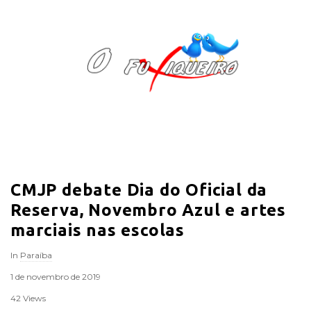
O
F
u
x
i
CMJP debate Dia do Oficial da
q
Reserva, Novembro Azul e artes
u
marciais nas escolas
In
Paraíba
e
1 de novembro de 2019
i
42 Views