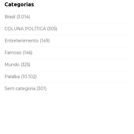
a
f
Categorias
r
o
r
Brasil
(3.014)
:
COLUNA POLÍTICA
(305)
Entretenimento
(149)
Famoso
(146)
Mundo
(325)
Paraíba
(10.102)
Sem categoria
(301)