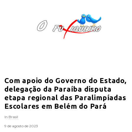
O
F
u
x
i
Com apoio do Governo do Estado,
q
delegação da Paraíba disputa
u
etapa regional das Paralimpíadas
Escolares em Belém do Pará
e
In
Brasil
i
9 de agosto de 2023