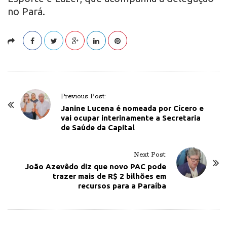
no Pará.
P
Previous Post:
o
Janine Lucena é nomeada por Cícero e
vai ocupar interinamente a Secretaria
s
de Saúde da Capital
t
N
Next Post:
a
João Azevêdo diz que novo PAC pode
v
trazer mais de R$ 2 bilhões em
recursos para a Paraíba
i
g
a
t