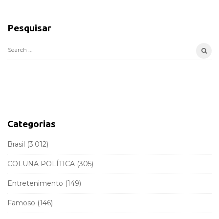
S
i
Pesquisar
t
e
S
S
e
i
a
d
r
e
c
b
h
a
f
Categorias
r
o
r
Brasil
(3.012)
:
COLUNA POLÍTICA
(305)
Entretenimento
(149)
Famoso
(146)