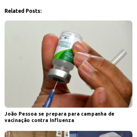
a
t
Related Posts:
i
o
n
João Pessoa se prepara para campanha de
vacinação contra Influenza