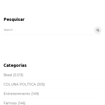
S
i
Pesquisar
t
e
S
S
e
i
a
d
r
e
c
b
h
a
f
Categorias
r
o
r
Brasil
(3.013)
:
COLUNA POLÍTICA
(305)
Entretenimento
(149)
Famoso
(146)