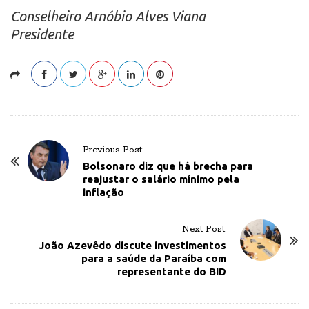
Conselheiro Arnóbio Alves Viana
Presidente
P
Previous Post:
o
Bolsonaro diz que há brecha para
reajustar o salário mínimo pela
s
inflação
t
N
Next Post:
a
João Azevêdo discute investimentos
v
para a saúde da Paraíba com
representante do BID
i
g