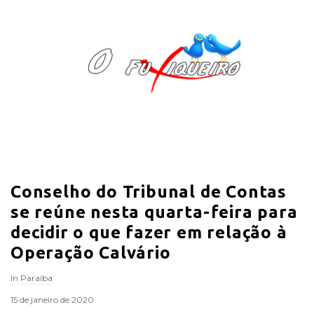
O
F
u
x
i
Conselho do Tribunal de Contas
q
se reúne nesta quarta-feira para
u
decidir o que fazer em relação à
Operação Calvário
e
In
Paraíba
i
15 de janeiro de 2020