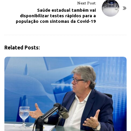
Next Post:
a
Saúde estadual também vai
v
disponibilizar testes rápidos para a
população com sintomas da Covid-19
i
g
a
t
Related Posts:
i
o
n