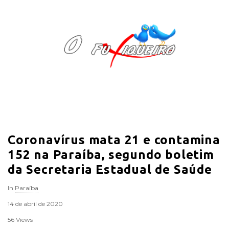
O
F
u
x
i
Coronavírus mata 21 e contamina
q
152 na Paraíba, segundo boletim
u
da Secretaria Estadual de Saúde
In
Paraíba
e
14 de abril de 2020
i
56 Views