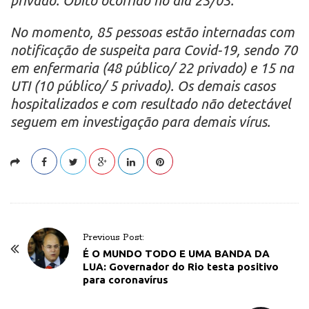
privado. Óbito ocorrido no dia 23/03.
No momento, 85 pessoas estão internadas com
notificação de suspeita para Covid-19, sendo 70
em enfermaria (48 público/ 22 privado) e 15 na
UTI (10 público/ 5 privado). Os demais casos
hospitalizados e com resultado não detectável
seguem em investigação para demais vírus.
P
Previous Post:
o
É O MUNDO TODO E UMA BANDA DA
LUA: Governador do Rio testa positivo
s
para coronavírus
t
N