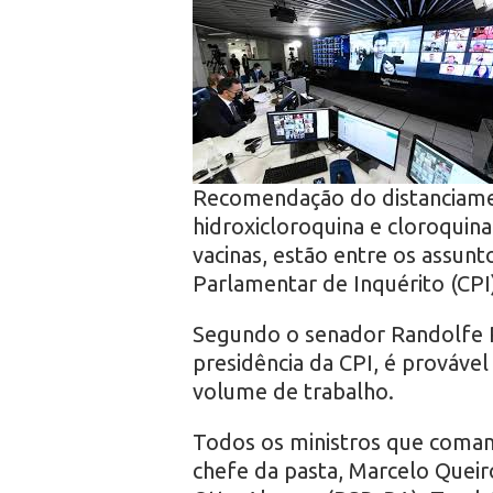
r
o
Recomendação do distanciament
hidroxicloroquina e cloroquin
vacinas, estão entre os assun
Parlamentar de Inquérito (CPI
Segundo o senador Randolfe R
presidência da CPI, é prováve
volume de trabalho.
Todos os ministros que coman
chefe da pasta, Marcelo Queir