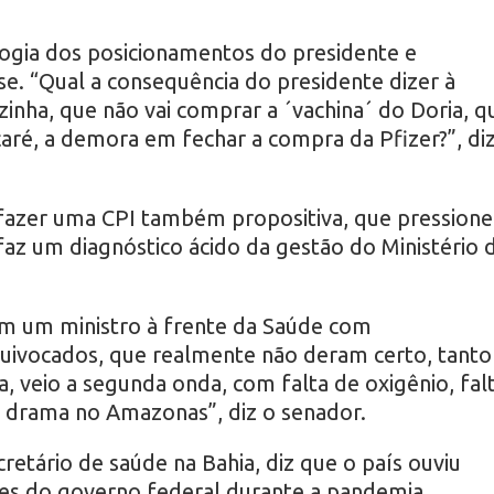
ogia dos posicionamentos do presidente e
se. “Qual a consequência do presidente dizer à
inha, que não vai comprar a ´vachina´ do Doria, q
caré, a demora em fechar a compra da Pfizer?”, di
é fazer uma CPI também propositiva, que pressione
faz um diagnóstico ácido da gestão do Ministério 
m um ministro à frente da Saúde com
ivocados, que realmente não deram certo, tanto
 veio a segunda onda, com falta de oxigênio, fal
o drama no Amazonas”, diz o senador.
cretário de saúde na Bahia, diz que o país ouviu
tes do governo federal durante a pandemia.