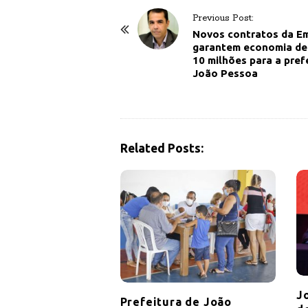
P
Previous Post:
o
Novos contratos da Em
garantem economia de
s
10 milhões para a pref
t
João Pessoa
N
a
v
i
Related Posts:
g
a
t
i
o
n
J
Prefeitura de João