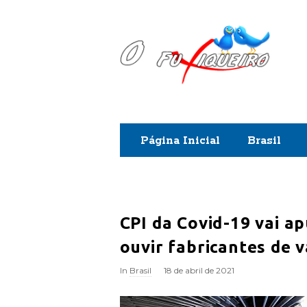
O
F
u
x
Página Inicial
Brasil
i
q
u
CPI da Covid-19 vai ap
ouvir fabricantes de 
e
In
Brasil
18 de abril de 2021
i