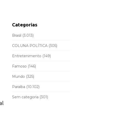
d
r
e
c
b
h
a
f
Categorias
r
o
r
Brasil
(3.013)
:
COLUNA POLÍTICA
(305)
Entretenimento
(149)
Famoso
(146)
Mundo
(325)
Paraíba
(10.102)
Sem categoria
(301)
al