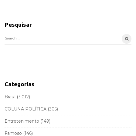
S
i
Pesquisar
t
e
S
S
e
i
a
d
r
e
c
b
h
a
f
Categorias
r
o
r
Brasil
(3.012)
:
COLUNA POLÍTICA
(305)
Entretenimento
(149)
Famoso
(146)