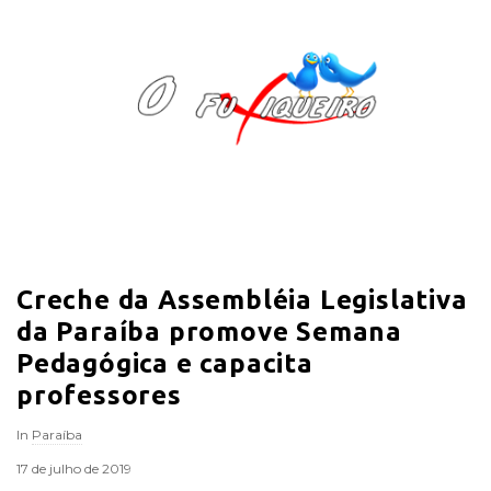
O
F
u
x
i
Creche da Assembléia Legislativa
q
da Paraíba promove Semana
u
Pedagógica e capacita
professores
e
In
Paraíba
i
17 de julho de 2019