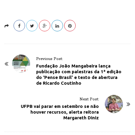
P
Previous Post:
o
Fundação João Mangabeira lança
publicação com palestras da 1ª edição
s
do ‘Pense Brasil’ e texto de abertura
t
de Ricardo Coutinho
N
a
Next Post:
v
UFPB vai parar em setembro se não
houver recursos, alerta reitora
i
Margareth Diniz
g
a