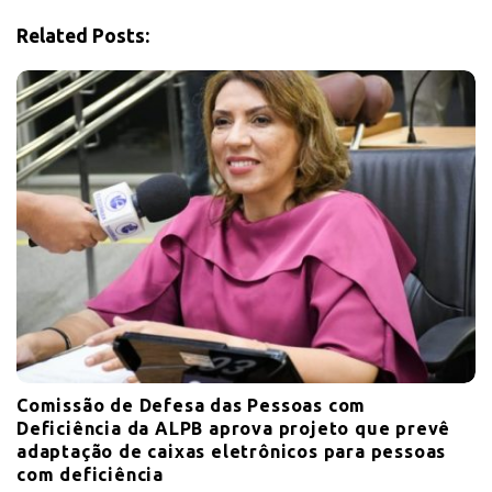
t
i
Related Posts:
o
n
Comissão de Defesa das Pessoas com
Deficiência da ALPB aprova projeto que prevê
adaptação de caixas eletrônicos para pessoas
com deficiência