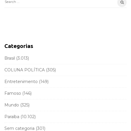
S
S
e
i
a
d
r
e
c
b
h
a
f
Categorias
r
o
r
Brasil
(3.013)
:
COLUNA POLÍTICA
(305)
Entretenimento
(149)
Famoso
(146)
Mundo
(325)
Paraíba
(10.102)
Sem categoria
(301)