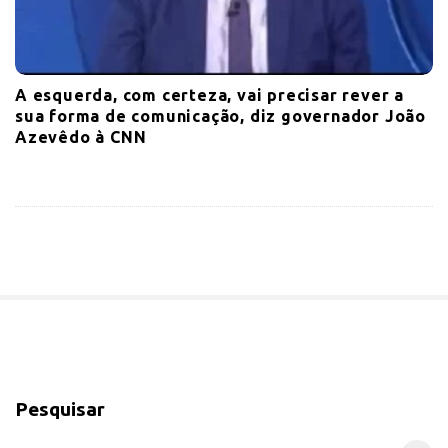
A esquerda, com certeza, vai precisar rever a
sua forma de comunicação, diz governador João
Azevêdo à CNN
S
i
Pesquisar
t
e