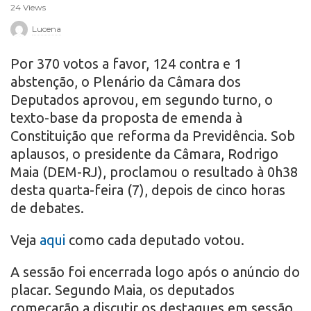
24 Views
r
Lucena
o
Por 370 votos a favor, 124 contra e 1
abstenção, o Plenário da Câmara dos
Deputados aprovou, em segundo turno, o
texto-base da proposta de emenda à
Constituição que reforma da Previdência. Sob
aplausos, o presidente da Câmara, Rodrigo
Maia (DEM-RJ), proclamou o resultado à 0h38
desta quarta-feira (7), depois de cinco horas
de debates.
Veja
aqui
como cada deputado votou.
A sessão foi encerrada logo após o anúncio do
placar. Segundo Maia, os deputados
começarão a discutir os destaques em sessão