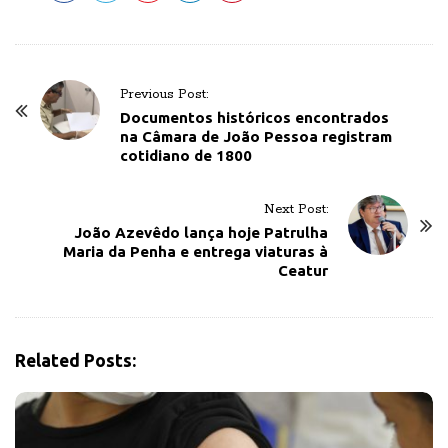
P
Previous Post:
o
Documentos históricos encontrados
na Câmara de João Pessoa registram
s
cotidiano de 1800
t
N
Next Post:
a
João Azevêdo lança hoje Patrulha
v
Maria da Penha e entrega viaturas à
Ceatur
i
g
a
t
Related Posts:
i
o
n