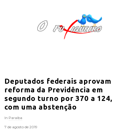
O
F
u
x
i
Deputados federais aprovam
q
reforma da Previdência em
u
segundo turno por 370 a 124,
com uma abstenção
e
In
Paraíba
i
7 de agosto de 2019