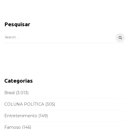
S
i
Pesquisar
t
e
S
S
e
i
a
d
r
e
c
b
h
a
f
Categorias
r
o
r
Brasil
(3.013)
:
COLUNA POLÍTICA
(305)
Entretenimento
(149)
Famoso
(146)