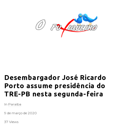
O
F
u
x
i
Desembargador José Ricardo
q
Porto assume presidência do
u
TRE-PB nesta segunda-feira
In
Paraíba
e
9 de março de 2020
i
37 Views