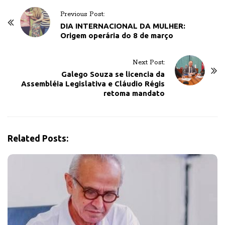
P
Previous Post:
o
DIA INTERNACIONAL DA MULHER:
Origem operária do 8 de março
s
t
Next Post:
N
Galego Souza se licencia da
a
Assembléia Legislativa e Cláudio Régis
v
retoma mandato
i
g
a
Related Posts:
t
i
o
n