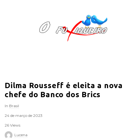
O
F
u
x
i
Dilma Rousseff é eleita a nova
q
chefe do Banco dos Brics
u
In
Brasil
e
24 de março de 2023
26 Views
i
Lucena