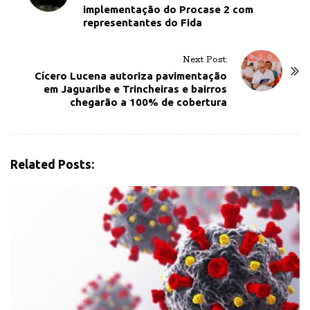
implementação do Procase 2 com
s
representantes do Fida
t
N
Next Post:
a
Cícero Lucena autoriza pavimentação
v
em Jaguaribe e Trincheiras e bairros
chegarão a 100% de cobertura
i
g
a
t
Related Posts:
i
o
n