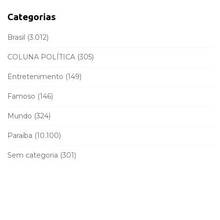
h
a
f
Categorias
r
o
r
Brasil
(3.012)
:
COLUNA POLÍTICA
(305)
Entretenimento
(149)
Famoso
(146)
Mundo
(324)
Paraíba
(10.100)
Sem categoria
(301)