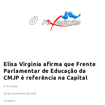
O
F
u
x
i
Elisa Virgínia afirma que Frente
q
Parlamentar de Educação da
u
CMJP é referência na Capital
In
Paraíba
e
26 de novembro de 2019
i
41 Views