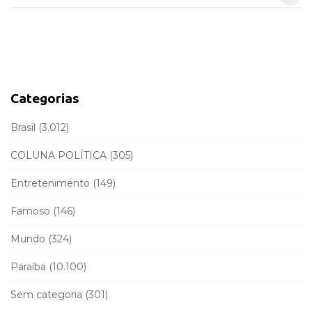
S
e
i
a
d
r
e
c
b
h
a
f
Categorias
r
o
r
Brasil
(3.012)
:
COLUNA POLÍTICA
(305)
Entretenimento
(149)
Famoso
(146)
Mundo
(324)
Paraíba
(10.100)
Sem categoria
(301)