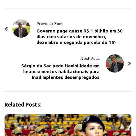
P
Previous Post:
o
Governo paga quase R$ 1 bilhão em 30
dias com salários de novembro,
s
dezembro e segunda parcela do 13º
t
N
Next Post:
a
Sérgio da Sac pede flexibilidade em
v
financiamentos habitacionais para
inadimplentes desempregados
i
g
a
t
Related Posts:
i
o
n