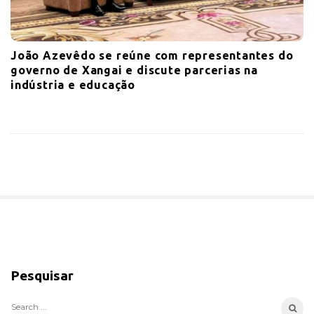
João Azevêdo se reúne com representantes do
governo de Xangai e discute parcerias na
indústria e educação
S
i
Pesquisar
t
e
S