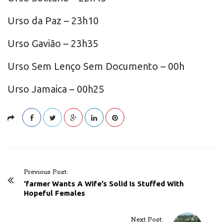
Urso da Paz – 23h10
Urso Gavião – 23h35
Urso Sem Lenço Sem Documento – 00h
Urso Jamaica – 00h25
P
Previous Post:
o
‘farmer Wants A Wife’s Solid Is Stuffed With
Hopeful Females
s
t
Next Post: