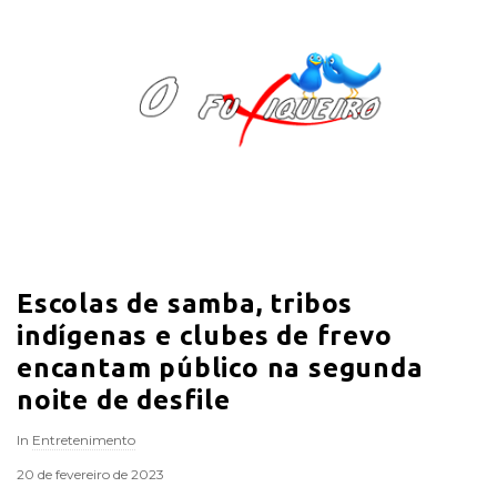
O
F
u
x
i
Escolas de samba, tribos
q
indígenas e clubes de frevo
u
encantam público na segunda
noite de desfile
e
In
Entretenimento
i
20 de fevereiro de 2023