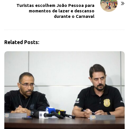
N
Turistas escolhem João Pessoa para
a
momentos de lazer e descanso
v
durante o Carnaval
i
g
a
Related Posts:
t
i
o
n