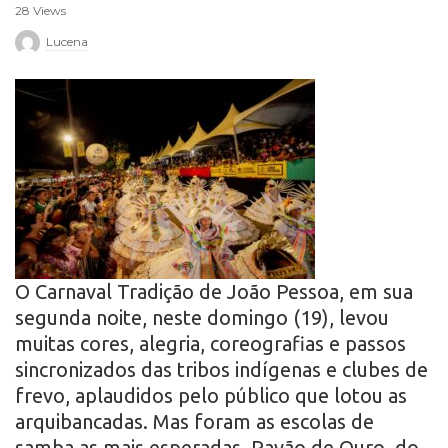
28 Views
r
Lucena
o
O Carnaval Tradição de João Pessoa, em sua
segunda noite, neste domingo (19), levou
muitas cores, alegria, coreografias e passos
sincronizados das tribos indígenas e clubes de
frevo, aplaudidos pelo público que lotou as
arquibancadas. Mas foram as escolas de
samba as mais esperadas. Pavão de Ouro, do