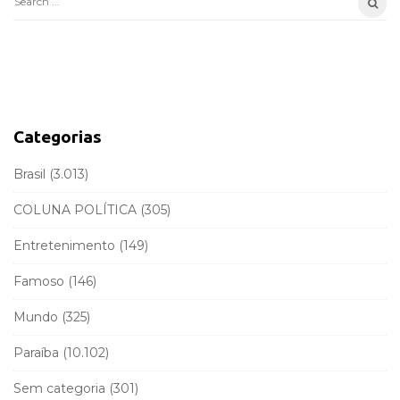
S
S
e
i
a
d
r
e
c
b
h
a
f
Categorias
r
o
r
Brasil
(3.013)
:
COLUNA POLÍTICA
(305)
Entretenimento
(149)
Famoso
(146)
Mundo
(325)
Paraíba
(10.102)
Sem categoria
(301)