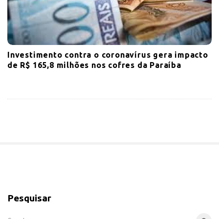
Investimento contra o coronavírus gera impacto
de R$ 165,8 milhões nos cofres da Paraíba
S
i
Pesquisar
t
e