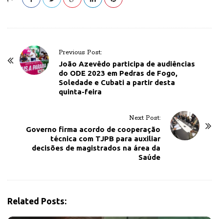
P
Previous Post:
o
João Azevêdo participa de audiências
do ODE 2023 em Pedras de Fogo,
s
Soledade e Cubati a partir desta
t
quinta-feira
N
a
Next Post:
v
Governo firma acordo de cooperação
técnica com TJPB para auxiliar
i
decisões de magistrados na área da
g
Saúde
a
t
i
Related Posts:
o
n