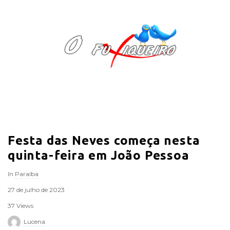
O
F
u
x
i
Festa das Neves começa nesta
q
quinta-feira em João Pessoa
u
In
Paraíba
e
27 de julho de 2023
37 Views
i
Lucena