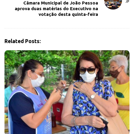
Câmara Municipal de João Pessoa
v
aprova duas matérias do Executivo na
votação desta quinta-feira
i
g
a
t
Related Posts:
i
o
n