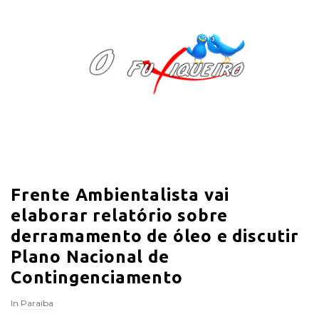
O
F
u
x
i
Frente Ambientalista vai
q
elaborar relatório sobre
u
derramamento de óleo e discutir
Plano Nacional de
e
Contingenciamento
i
In
Paraíba