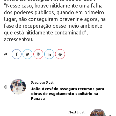
“Nesse caso, houve nitidamente uma falha
dos poderes públicos, quando em primeiro
lugar, não conseguiram prevenir e agora, na
fase de recuperação desse meio ambiente
que está nitidamente contaminado”,
acrescentou.
P
Previous Post:
o
João Azevêdo assegura recursos para
obras de esgotamento sanitário na
s
Funasa
t
N
Next Post:
a