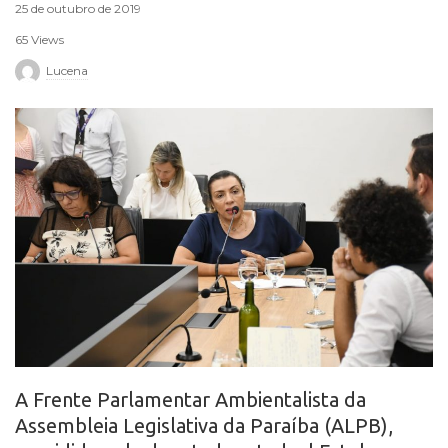
25 de outubro de 2019
r
65 Views
o
Lucena
A Frente Parlamentar Ambientalista da
Assembleia Legislativa da Paraíba (ALPB),