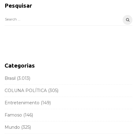
Pesquisar
t
e
S
S
e
i
a
d
r
e
c
b
h
a
f
Categorias
r
o
r
Brasil
(3.013)
:
COLUNA POLÍTICA
(305)
Entretenimento
(149)
Famoso
(146)
Mundo
(325)