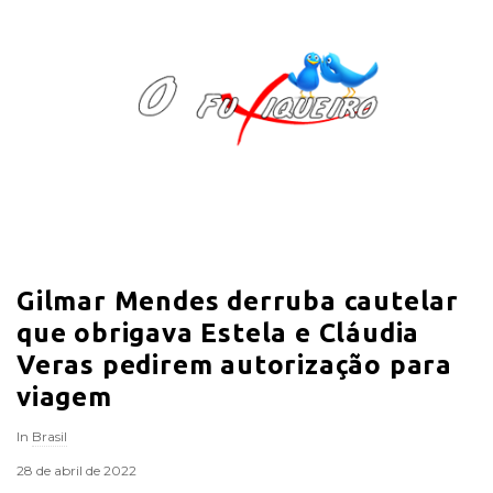
O
F
u
x
i
Gilmar Mendes derruba cautelar
q
que obrigava Estela e Cláudia
u
Veras pedirem autorização para
viagem
e
In
Brasil
i
28 de abril de 2022