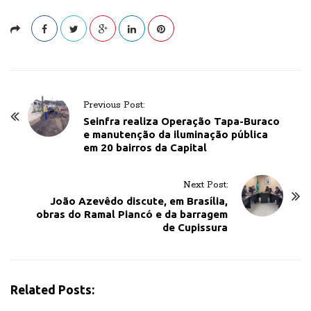
P
Previous Post:
o
Seinfra realiza Operação Tapa-Buraco
e manutenção da iluminação pública
s
em 20 bairros da Capital
t
N
Next Post:
a
João Azevêdo discute, em Brasília,
v
obras do Ramal Piancó e da barragem
de Cupissura
i
g
a
t
Related Posts:
i