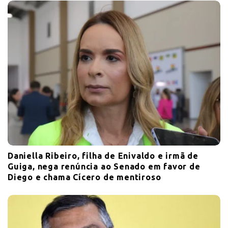
o
n
Daniella Ribeiro, filha de Enivaldo e irmã de
Guiga, nega renúncia ao Senado em favor de
Diego e chama Cícero de mentiroso