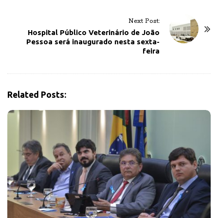
t
N
Next Post:
a
Hospital Público Veterinário de João
v
Pessoa será inaugurado nesta sexta-
feira
i
g
a
t
Related Posts:
i
o
n