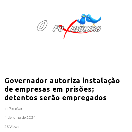
O
F
u
x
i
Governador autoriza instalação
q
de empresas em prisões;
u
detentos serão empregados
In
Paraíba
e
4 de julho de 2024
i
26 Views