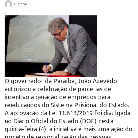
Lucena
r
o
O governador da Paraíba, João Azevêdo,
autorizou a celebração de parcerias de
incentivo a geração de empregos para
reeducandos do Sistema Prisional do Estado.
A aprovação da Lei 11.613/2019 foi divulgada
no Diário Oficial do Estado (DOE) nesta
quinta-feira (4), a iniciativa é mais uma ação do
projeto de ressocialização das pessoas