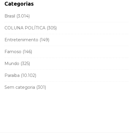
a
f
Categorias
r
o
r
Brasil
(3.014)
:
COLUNA POLÍTICA
(305)
Entretenimento
(149)
Famoso
(146)
Mundo
(325)
Paraíba
(10.102)
Sem categoria
(301)