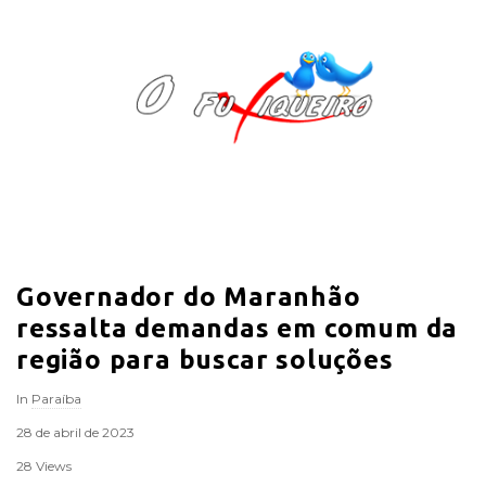
O
F
u
x
i
Governador do Maranhão
q
ressalta demandas em comum da
u
região para buscar soluções
In
Paraíba
e
28 de abril de 2023
i
28 Views