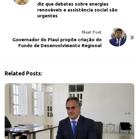
diz que debates sobre energias
s
renováveis e assistência social são
t
urgentes
N
a
Next Post:
v
Governador do Piauí propõe criação do
Fundo de Desenvolvimento Regional
i
g
a
t
Related Posts:
i
o
n