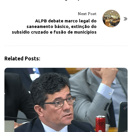
t
N
Next Post:
a
ALPB debate marco legal do
v
saneamento básico, extinção do
subsídio cruzado e fusão de municípios
i
g
a
t
Related Posts:
i
o
n