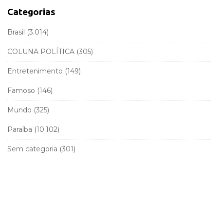
a
f
Categorias
r
o
r
Brasil
(3.014)
:
COLUNA POLÍTICA
(305)
Entretenimento
(149)
Famoso
(146)
Mundo
(325)
Paraíba
(10.102)
Sem categoria
(301)