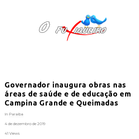
O
F
u
x
i
Governador inaugura obras nas
q
áreas de saúde e de educação em
u
Campina Grande e Queimadas
In
Paraíba
e
4 de dezembro de 2019
i
41 Views