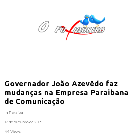
O
F
u
x
i
Governador João Azevêdo faz
q
mudanças na Empresa Paraibana
u
de Comunicação
In
Paraíba
e
17 de outubro de 2019
i
44 Views