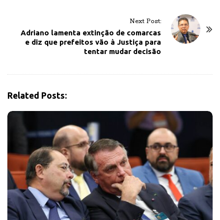
t
N
Next Post:
a
Adriano lamenta extinção de comarcas
v
e diz que prefeitos vão à Justiça para
tentar mudar decisão
i
g
a
t
Related Posts:
i
o
n