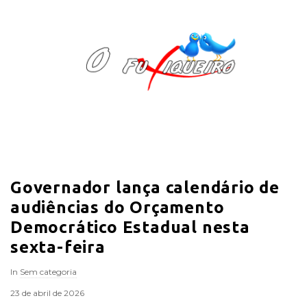
O
F
u
x
i
Governador lança calendário de
q
audiências do Orçamento
u
Democrático Estadual nesta
sexta-feira
e
In
Sem categoria
i
23 de abril de 2026