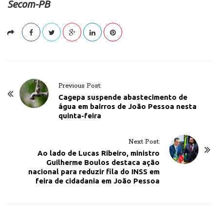
Secom-PB
P
Previous Post:
o
Cagepa suspende abastecimento de
água em bairros de João Pessoa nesta
s
quinta-feira
t
N
Next Post:
a
Ao lado de Lucas Ribeiro, ministro
v
Guilherme Boulos destaca ação
nacional para reduzir fila do INSS em
i
feira de cidadania em João Pessoa
g
a
t