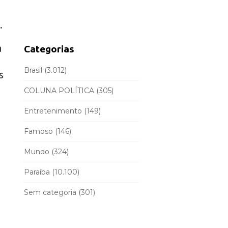
d
r
e
c
.
b
h
a
f
a
Categorias
r
o
r
Brasil
(3.012)
s
:
COLUNA POLÍTICA
(305)
Entretenimento
(149)
Famoso
(146)
Mundo
(324)
Paraíba
(10.100)
Sem categoria
(301)