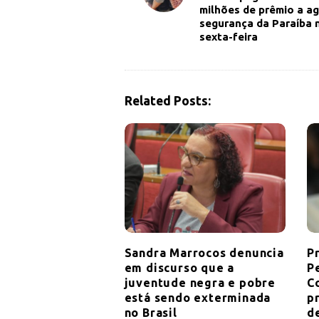
milhões de prêmio a a
s
segurança da Paraíba 
t
sexta-feira
N
a
v
Related Posts:
i
g
a
t
i
o
n
Sandra Marrocos denuncia
P
em discurso que a
P
juventude negra e pobre
C
está sendo exterminada
pr
no Brasil
d