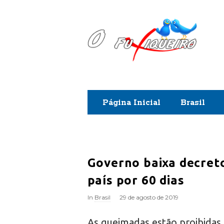
O
F
u
x
Página Inicial
Brasil
i
q
u
Governo baixa decret
país por 60 dias
e
In
Brasil
29 de agosto de 2019
i
As queimadas estão proibidas 