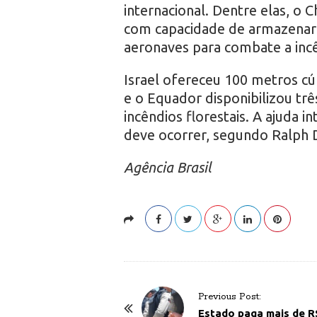
internacional. Dentre elas, o C
com capacidade de armazenar 3
aeronaves para combate a inc
Israel ofereceu 100 metros cú
e o Equador disponibilizou tr
incêndios florestais. A ajuda i
deve ocorrer, segundo Ralph Di
Agência Brasil
P
Previous Post:
o
Estado paga mais de R