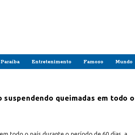
Paraíba
Entretenimento
Famoso
Mundo
o suspendendo queimadas em todo o
em todo o país durante o período de 60 dias, a