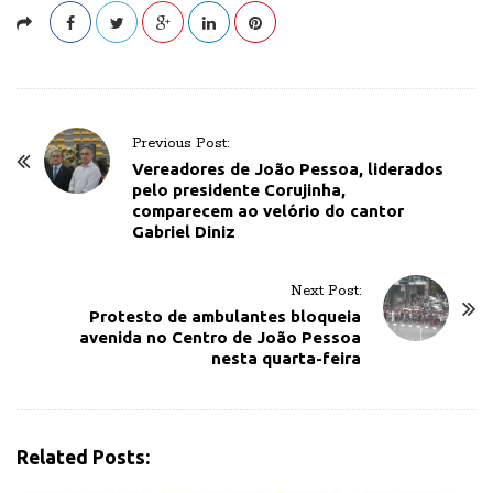
P
Previous Post:
o
Vereadores de João Pessoa, liderados
pelo presidente Corujinha,
s
comparecem ao velório do cantor
t
Gabriel Diniz
N
a
Next Post:
v
Protesto de ambulantes bloqueia
avenida no Centro de João Pessoa
i
nesta quarta-feira
g
a
t
i
Related Posts:
o