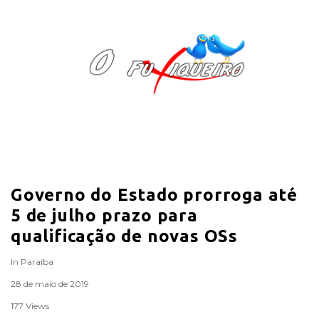
O
F
u
x
i
Governo do Estado prorroga até
q
5 de julho prazo para
u
qualificação de novas OSs
In
Paraíba
e
28 de maio de 2019
i
177 Views