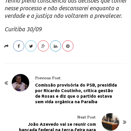
Tenho plena consciência das decisões que tomei
nesse processo e não descansarei enquanto a
verdade e a justiça não voltarem a prevalecer.
Curitiba 30/09
P
Previous Post:
o
Comissão provisória do PSB, presidida
por Ricardo Coutinho, critica gestão
s
de Rosas e diz que o partido estava
t
sem vida orgânica na Paraíba
N
a
Next Post:
v
João Azevedo vai se reunir com
bancada federal na terça-feira para
i