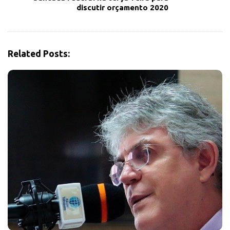
discutir orçamento 2020
g
a
t
i
Related Posts:
o
n