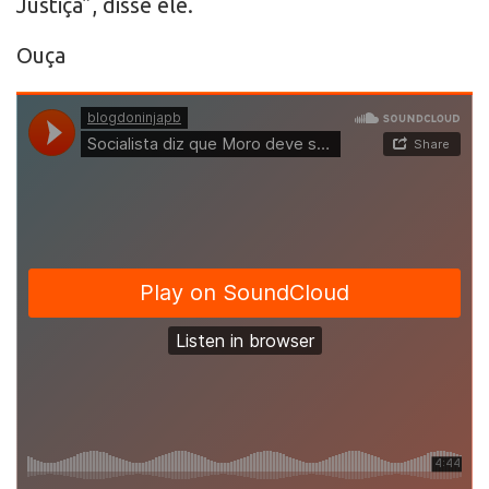
Justiça”, disse ele.
Ouça