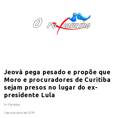
O
F
u
x
i
Jeová pega pesado e propõe que
q
Moro e procuradores de Curitiba
u
sejam presos no lugar do ex-
presidente Lula
e
In
Paraíba
i
1 de outubro de 2019