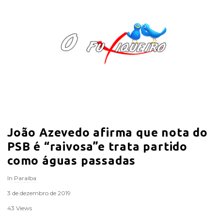
O
F
u
x
i
João Azevedo afirma que nota do
q
PSB é “raivosa”e trata partido
u
como águas passadas
In
Paraíba
e
3 de dezembro de 2019
i
43 Views