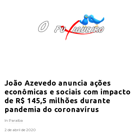
O
F
u
x
i
João Azevedo anuncia ações
q
econômicas e sociais com impacto
u
de R$ 145,5 milhões durante
pandemia do coronavírus
e
In
Paraíba
i
2 de abril de 2020