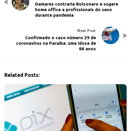
o
Damares contraria Bolsonaro e sugere
home office a profissionais do sexo
s
durante pandemia
t
N
Next Post:
a
Confirmado o caso número 29 de
v
coronavírus na Paraíba: uma idosa de
88 anos
i
g
a
t
Related Posts:
i
o
n