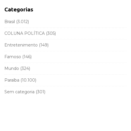
h
a
f
Categorias
r
o
r
Brasil
(3.012)
:
COLUNA POLÍTICA
(305)
Entretenimento
(149)
Famoso
(146)
Mundo
(324)
Paraíba
(10.100)
Sem categoria
(301)