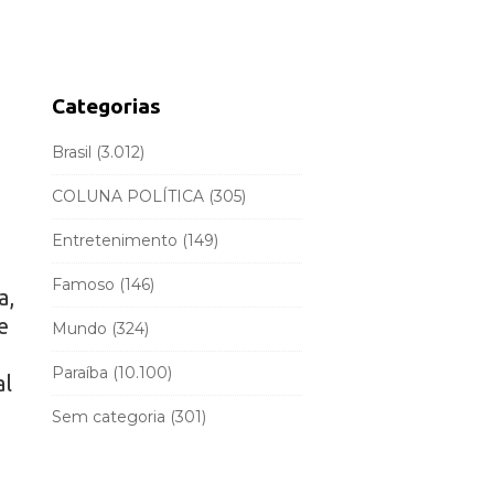
d
r
e
c
b
h
a
f
Categorias
r
o
r
Brasil
(3.012)
:
COLUNA POLÍTICA
(305)
Entretenimento
(149)
Famoso
(146)
a,
e
Mundo
(324)
Paraíba
(10.100)
al
Sem categoria
(301)