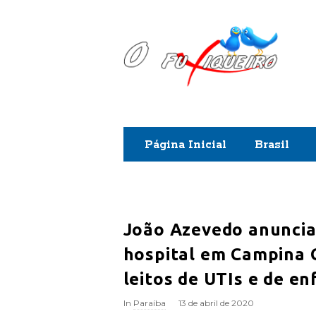
O
F
u
x
Página Inicial
Brasil
i
q
u
João Azevedo anuncia 
hospital em Campina 
e
leitos de UTIs e de e
i
In
Paraíba
13 de abril de 2020