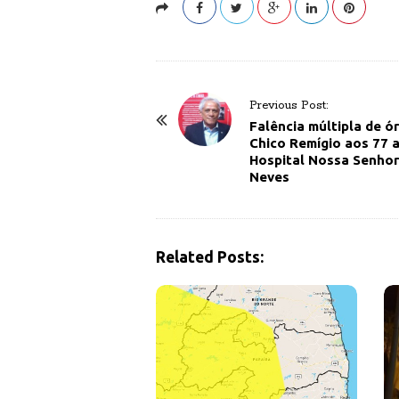
P
Previous Post:
o
Falência múltipla de ó
Chico Remígio aos 77 
s
Hospital Nossa Senhor
t
Neves
N
a
v
Related Posts:
i
g
a
t
i
o