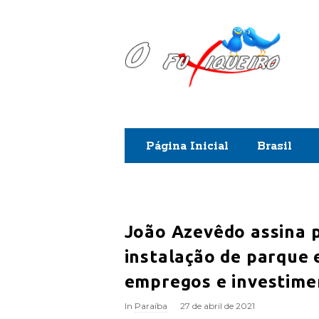
O
F
u
x
Página Inicial
Brasil
i
q
u
João Azevêdo assina 
instalação de parque e
e
empregos e investimen
i
In
Paraíba
27 de abril de 2021