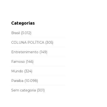
d
r
e
c
b
h
a
f
Categorias
r
o
r
Brasil
(3.012)
:
COLUNA POLÍTICA
(305)
Entretenimento
(149)
Famoso
(146)
Mundo
(324)
Paraíba
(10.098)
Sem categoria
(301)