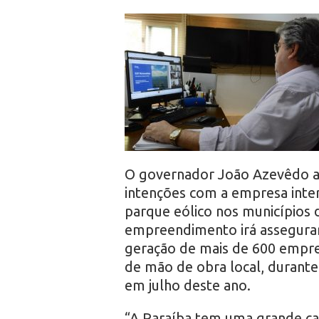
r
o
O governador João Azevêdo ass
intenções com a empresa inter
parque eólico nos municípios 
empreendimento irá assegurar
geração de mais de 600 empreg
de mão de obra local, durante
em julho deste ano.
“A Paraíba tem uma grande cap