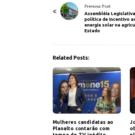
P
Previous Post:
o
Assembléia Legislativ
política de incentivo a
s
energia solar na agricu
t
Estado
N
a
v
Related Posts:
i
g
a
t
i
o
n
Mulheres candidatas ao
J
Planalto contarão com
ob
tempo de TV inédito
p