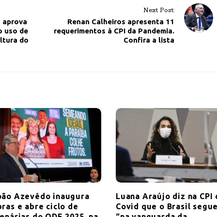
Next Post:
a aprova
Renan Calheiros apresenta 11
o uso de
requerimentos à CPI da Pandemia.
ltura do
Confira a lista
oão Azevêdo inaugura
Luana Araújo diz na CPI 
ras e abre ciclo de
Covid que o Brasil segu
lenárias do ODE 2025, na
“na vanguarda da