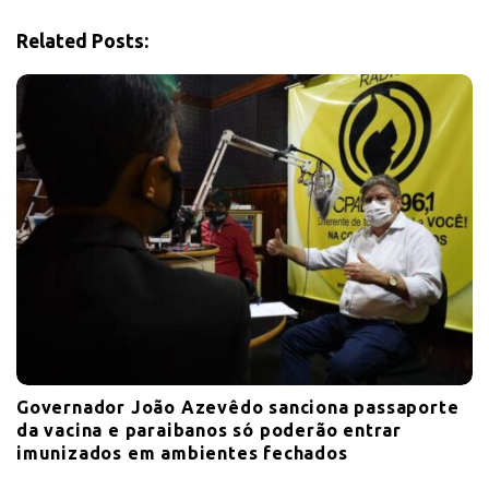
a
Related Posts:
t
i
o
n
Governador João Azevêdo sanciona passaporte
da vacina e paraibanos só poderão entrar
imunizados em ambientes fechados