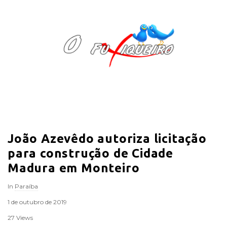
O
F
u
x
i
João Azevêdo autoriza licitação
q
para construção de Cidade
u
Madura em Monteiro
In
Paraíba
e
1 de outubro de 2019
i
27 Views