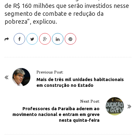
de R$ 160 milhões que serão investidos nesse
segmento de combate e redução da
pobreza”, explicou.
P
Previous Post:
o
Mais de três mil unidades habitacionais
em construção no Estado
s
t
Next Post:
N
Professores da Paraíba aderem ao
a
movimento nacional e entram em greve
v
nesta quinta-feira
i
g