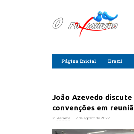
O
F
u
x
Página Inicial
Brasil
i
q
u
João Azevedo discute 
convenções em reuniã
e
In
Paraíba
2 de agosto de 2022
i