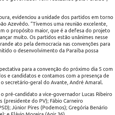
ura, evidenciou a unidade dos partidos em torno
oão Azevêdo. “Tivemos uma reunião excelente,
m o propósito maior, que é a defesa do projeto
ançar muito. Os partidos estão unânimes nesse
rande ato pela democracia nas convenções para
itido o desenvolvimento da Paraíba possa
ectativa para a convenção do próximo dia 5 com
iados e candidatos e contamos com a presença de
 o secretário-geral do Avante, André Amaral.
 pré-candidato a vice-governador Lucas Ribeiro
s (presidente do PV); Fábio Carneiro
PSD); Júnior Pires (Podemos); Gregória Benário
); e Flávio Moreira (Agir 36).