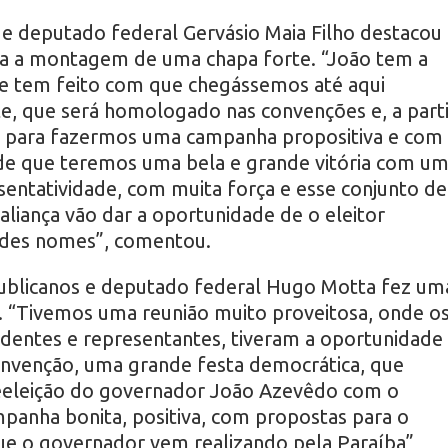
e deputado federal Gervásio Maia Filho destacou 
ra a montagem de uma chapa forte. “João tem a
que tem feito com que chegássemos até aqui
, que será homologado nas convenções e, a parti
o para fazermos uma campanha propositiva e com
 de que teremos uma bela e grande vitória com u
sentatividade, com muita força e esse conjunto de
aliança vão dar a oportunidade de o eleitor
ndes nomes”, comentou.
ublicanos e deputado federal Hugo Motta fez um
o. “Tivemos uma reunião muito proveitosa, onde o
sidentes e representantes, tiveram a oportunidade
onvenção, uma grande festa democrática, que
 reeleição do governador João Azevêdo com o
panha bonita, positiva, com propostas para o
ue o governador vem realizando pela Paraíba”,