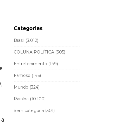
d
r
e
c
b
h
a
f
Categorias
r
o
r
Brasil
(3.012)
:
COLUNA POLÍTICA
(305)
Entretenimento
(149)
e
Famoso
(146)
,
Mundo
(324)
Paraíba
(10.100)
Sem categoria
(301)
 a