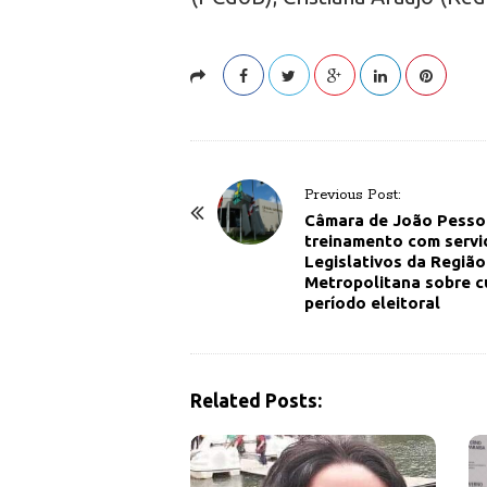
P
Previous Post:
o
Câmara de João Pessoa
treinamento com servi
s
Legislativos da Região
t
Metropolitana sobre c
período eleitoral
N
a
v
i
Related Posts:
g
a
t