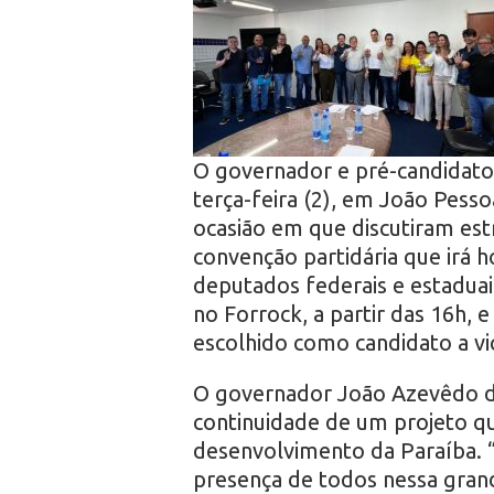
r
o
O governador e pré-candidato 
terça-feira (2), em João Pesso
ocasião em que discutiram estr
convenção partidária que irá 
deputados federais e estaduais
no Forrock, a partir das 16h,
escolhido como candidato a vi
O governador João Azevêdo des
continuidade de um projeto q
desenvolvimento da Paraíba.
presença de todos nessa grand