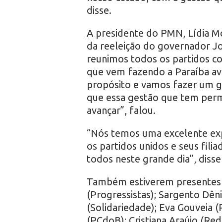
disse.
A presidente do PMN, Lídia Mo
da reeleição do governador J
reunimos todos os partidos co
que vem fazendo a Paraíba av
propósito e vamos fazer um g
que essa gestão que tem perm
avançar”, falou.
“Nós temos uma excelente exp
os partidos unidos e seus fil
todos neste grande dia”, disse
Também estiverem presentes o
(Progressistas); Sargento Dêni
(Solidariedade); Eva Gouveia (
(PCdoB); Cristiana Araújo (Rede