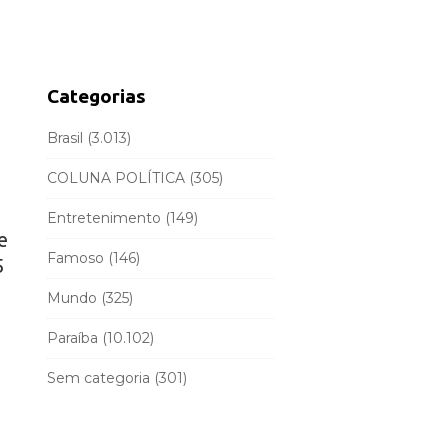
d
r
e
c
b
h
a
f
Categorias
r
o
r
Brasil
(3.013)
:
COLUNA POLÍTICA
(305)
Entretenimento
(149)
e
Famoso
(146)
5
Mundo
(325)
Paraíba
(10.102)
Sem categoria
(301)