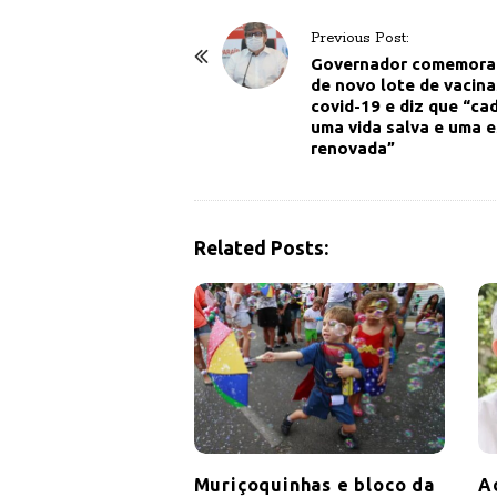
P
Previous Post:
o
Governador comemora
de novo lote de vacina
s
covid-19 e diz que “ca
t
uma vida salva e uma 
renovada”
N
a
v
i
Related Posts:
g
a
t
i
o
n
Muriçoquinhas e bloco da
A