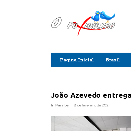
O
F
u
x
Página Inicial
Brasil
i
q
u
João Azevedo entrega
e
In
Paraíba
8 de fevereiro de 2021
i