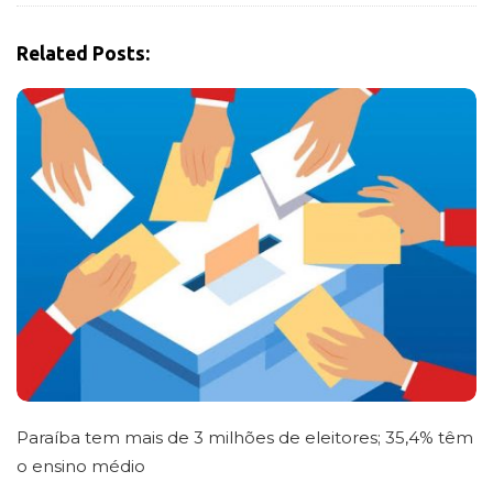
t
i
Related Posts:
o
n
Paraíba tem mais de 3 milhões de eleitores; 35,4% têm
o ensino médio