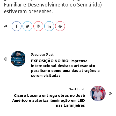
Familiar e Desenvolvimento do Semiárido)
estiveram presentes.
P
Previous Post:
o
EXPOSIÇÃO NO RIO: Imprensa
internacional destaca artesanato
s
paraibano como uma das atrações a
t
serem visitadas
N
a
Next Post:
v
Cícero Lucena entrega obras no José
Américo e autoriza iluminação em LED
i
nas Laranjeiras
g
a