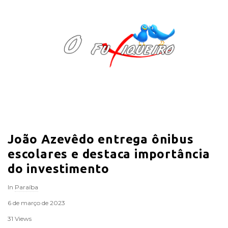
O
F
u
x
i
João Azevêdo entrega ônibus
q
escolares e destaca importância
u
do investimento
In
Paraíba
e
6 de março de 2023
i
31 Views