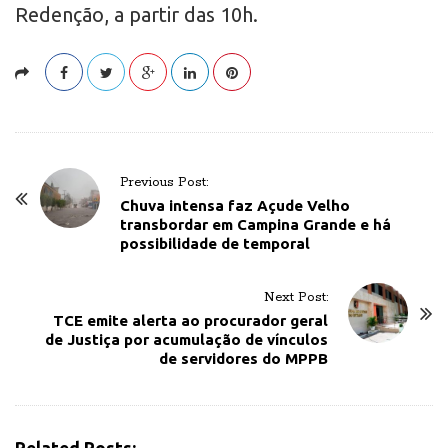
Redenção, a partir das 10h.
P
Previous Post:
o
Chuva intensa faz Açude Velho
transbordar em Campina Grande e há
s
possibilidade de temporal
t
N
Next Post:
a
TCE emite alerta ao procurador geral
v
de Justiça por acumulação de vínculos
de servidores do MPPB
i
g
a
t