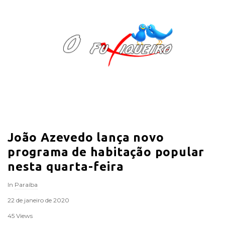
O
F
u
x
i
João Azevedo lança novo
q
programa de habitação popular
u
nesta quarta-feira
In
Paraíba
e
22 de janeiro de 2020
i
45 Views