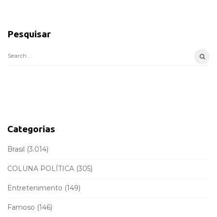
S
i
Pesquisar
t
e
S
S
e
i
a
d
r
e
c
b
h
a
f
Categorias
r
o
r
Brasil
(3.014)
:
COLUNA POLÍTICA
(305)
Entretenimento
(149)
Famoso
(146)