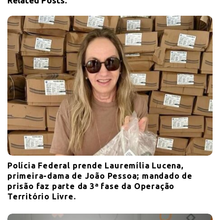
Related Posts:
i
o
n
Polícia Federal prende Lauremília Lucena,
primeira-dama de João Pessoa; mandado de
prisão faz parte da 3ª fase da Operação
Território Livre.