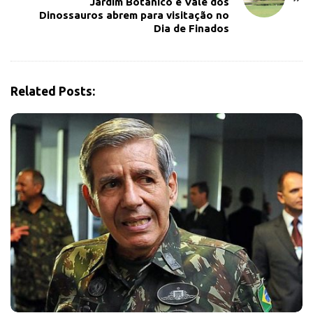
Jardim Botânico e Vale dos
Dinossauros abrem para visitação no
i
Dia de Finados
g
a
t
i
Related Posts:
o
n