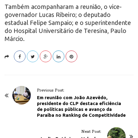
Também acompanharam a reunião, o vice-
governador Lucas Ribeiro; o deputado
estadual Felipe Sampaio; e o superintendente
do Hospital Universitário de Teresina, Paulo
Márcio.
P
Previous Post:
o
Em reunião com João Azevêdo,
presidente do CLP destaca eficiência
s
de políticas públicas e avanço da
t
Paraíba no Ranking de Competitividade
N
a
Next Post:
v