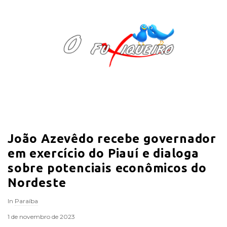
O
F
u
x
i
João Azevêdo recebe governador
q
em exercício do Piauí e dialoga
u
sobre potenciais econômicos do
Nordeste
e
In
Paraíba
i
1 de novembro de 2023