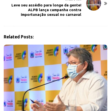
a
Leve seu assédio para longe da gente!
v
ALPB lança campanha contra
importunação sexual no carnaval
i
g
a
t
Related Posts:
i
o
n