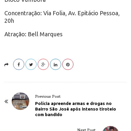
Concentração: Via Folia, Av. Epitácio Pessoa,
20h
Atração: Bell Marques
P
Previous Post:
o
Polícia apreende armas e drogas no
Bairro São José após intenso tiroteio
s
com bandido
t
N
Next Post: