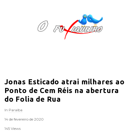
O
F
u
x
i
Jonas Esticado atrai milhares ao
q
Ponto de Cem Réis na abertura
u
do Folia de Rua
In
Paraíba
e
14 de fevereiro de 2020
i
145 Views