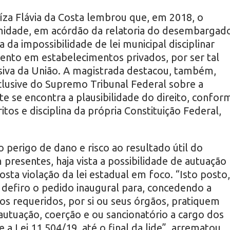
uíza Flávia da Costa lembrou que, em 2018, o
imidade, em acórdão da relatoria do desembargad
 da impossibilidade de lei municipal disciplinar
ento em estabelecimentos privados, por ser tal
siva da União. A magistrada destacou, também,
nclusive do Supremo Tribunal Federal sobre a
e se encontra a plausibilidade do direito, confor
ritos e disciplina da própria Constituição Federal,
 perigo de dano e risco ao resultado útil do
esentes, haja vista a possibilidade de autuação
sta violação da lei estadual em foco. “Isto posto,
, defiro o pedido inaugural para, concedendo a
 os requeridos, por si ou seus órgãos, pratiquem
 autuação, coerção e ou sancionatório a cargo dos
 a Lei 11.504/19, até o final da lide”, arrematou.