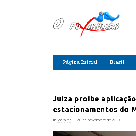
O
F
u
x
Página Inicial
Brasil
i
q
u
Juíza proíbe aplicação
estacionamentos do 
e
In
Paraíba
20 de novembro de 2019
i