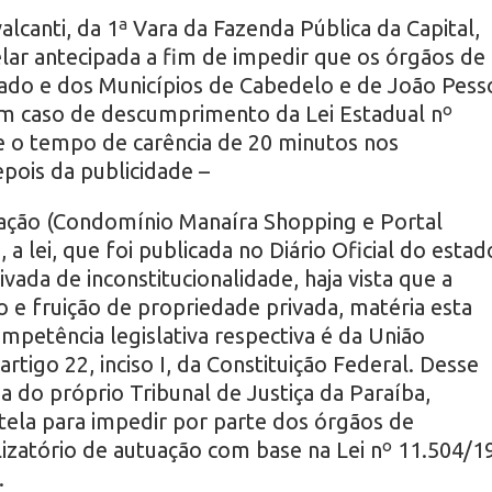
valcanti, da 1ª Vara da Fazenda Pública da Capital,
elar antecipada a fim de impedir que os órgãos de
do e dos Municípios de Cabedelo e de João Pess
m caso de descumprimento da Lei Estadual nº
e o tempo de carência de 20 minutos nos
pois da publicidade –
ação (Condomínio Manaíra Shopping e Portal
a lei, que foi publicada no Diário Oficial do estad
vada de inconstitucionalidade, haja vista que a
e fruição de propriedade privada, matéria esta
 competência legislativa respectiva é da União
tigo 22, inciso I, da Constituição Federal. Desse
 do próprio Tribunal de Justiça da Paraíba,
ela para impedir por parte dos órgãos de
alizatório de autuação com base na Lei nº 11.504/19
.