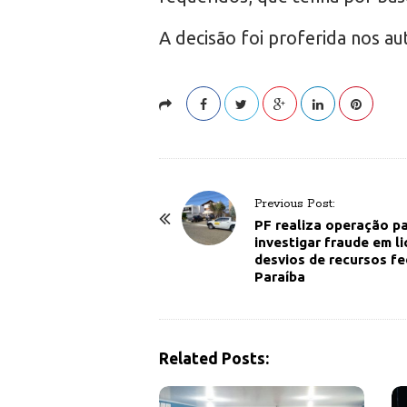
A decisão foi proferida nos a
P
Previous Post:
o
PF realiza operação p
investigar fraude em li
s
desvios de recursos fe
t
Paraíba
N
a
v
Related Posts:
i
g