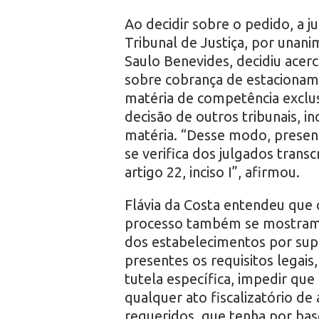
Ao decidir sobre o pedido, a j
Tribunal de Justiça, por unan
Saulo Benevides, decidiu acerca
sobre cobrança de estacionam
matéria de competência exclu
decisão de outros tribunais, i
matéria. “Desse modo, present
se verifica dos julgados transc
artigo 22, inciso I”, afirmou.
Flávia da Costa entendeu que o
processo também se mostram pr
dos estabelecimentos por supo
presentes os requisitos legais
tutela específica, impedir que
qualquer ato fiscalizatório de
requeridos, que tenha por base