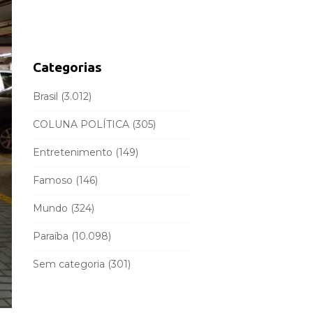
d
r
e
c
b
h
a
f
Categorias
r
o
r
Brasil
(3.012)
:
COLUNA POLÍTICA
(305)
Entretenimento
(149)
Famoso
(146)
Mundo
(324)
Paraíba
(10.098)
Sem categoria
(301)