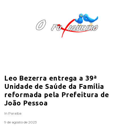
O
F
u
x
i
Leo Bezerra entrega a 39ª
q
Unidade de Saúde da Família
u
reformada pela Prefeitura de
João Pessoa
e
In
Paraíba
i
9 de agosto de 2023