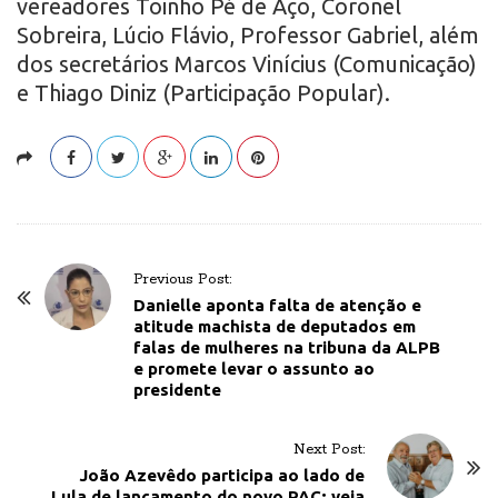
vereadores Toinho Pé de Aço, Coronel
Sobreira, Lúcio Flávio, Professor Gabriel, além
dos secretários Marcos Vinícius (Comunicação)
e Thiago Diniz (Participação Popular).
P
Previous Post:
o
Danielle aponta falta de atenção e
atitude machista de deputados em
s
falas de mulheres na tribuna da ALPB
t
e promete levar o assunto ao
presidente
N
a
v
Next Post:
João Azevêdo participa ao lado de
i
Lula de lançamento do novo PAC; veja