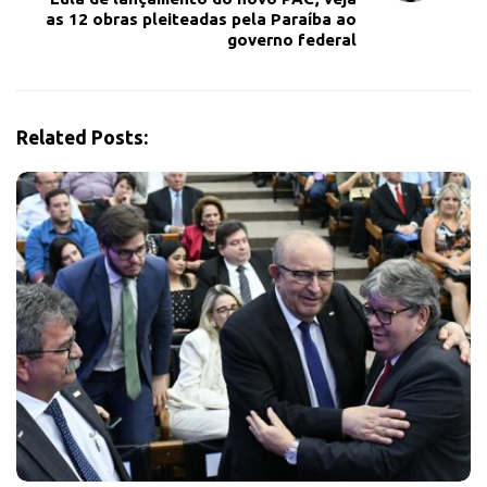
g
as 12 obras pleiteadas pela Paraíba ao
a
governo federal
t
i
o
Related Posts:
n